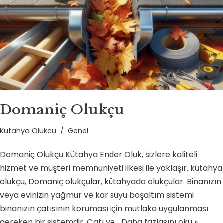
Domaniç Olukçu
Kutahya Olukcu
Genel
Domaniç Olukçu Kütahya Ender Oluk, sizlere kaliteli
hizmet ve müşteri memnuniyeti ilkesi ile yaklaşır. kütahya
olukçu, Domaniç olukçular, kütahyada olukçular. Binanızın
veya evinizin yağmur ve kar suyu boşaltım sistemi
binanızın çatısının koruması için mutlaka uygulanması
gereken bir sistemdir. Çatı ve…
Daha fazlasını oku »