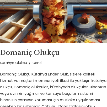
Domaniç Olukçu
Kutahya Olukcu
Genel
Domaniç Olukçu Kütahya Ender Oluk, sizlere kaliteli
hizmet ve müşteri memnuniyeti ilkesi ile yaklaşır. kütahya
olukçu, Domaniç olukçular, kütahyada olukçular. Binanızın
veya evinizin yağmur ve kar suyu boşaltım sistemi
binanızın çatısının koruması için mutlaka uygulanması
gereken bir sistemdir. Çatı ve…
Daha fazlasını oku »