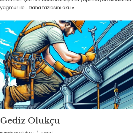
yağmur ile…
Daha fazlasını oku »
Gediz Olukçu