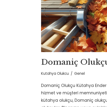
Domaniç Olukç
Kutahya Olukcu
Genel
Domaniç Olukçu Kütahya Ender Olu
hizmet ve müşteri memnuniyeti il
kütahya olukçu, Domaniç olukçu