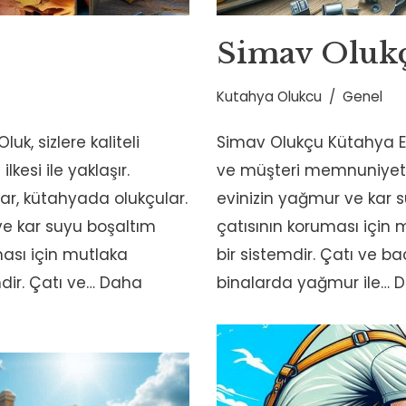
Simav Oluk
Kutahya Olukcu
Genel
k, sizlere kaliteli
Simav Olukçu Kütahya End
kesi ile yaklaşır.
ve müşteri memnuniyeti il
ar, kütahyada olukçular.
evinizin yağmur ve kar s
ve kar suyu boşaltım
çatısının koruması için
ması için mutlaka
bir sistemdir. Çatı ve 
dir. Çatı ve…
Daha
binalarda yağmur ile…
D