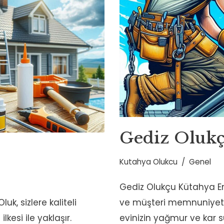
Gediz Oluk
Kutahya Olukcu
Genel
Gediz Olukçu Kütahya End
k, sizlere kaliteli
ve müşteri memnuniyeti il
kesi ile yaklaşır.
evinizin yağmur ve kar s