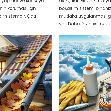
in yağmur ve kar suyu
olukçular. Binanızın vey
ının koruması için
boşaltım sistemi binanız
r sistemdir. Çatı
mutlaka uygulanması ger
ve…
Daha fazlasını oku »