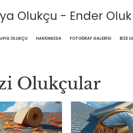
ya Olukçu - Ender Oluk
AHYA OLUKÇU
HAKKIMIZDA
FOTOĞRAF GALERISI
BIZE U
i Olukçular