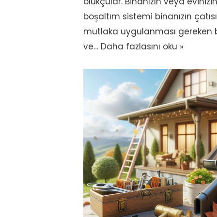
olukçular. Binanızın veya eviniz
boşaltım sistemi binanızın çatıs
mutlaka uygulanması gereken bi
ve…
Daha fazlasını oku »