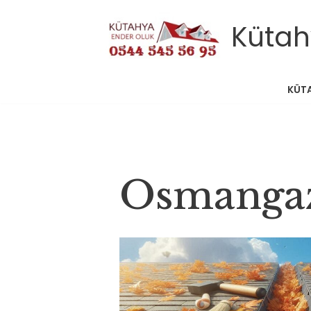
Kütah
İçeriğe
geç
KÜT
Osmangaz