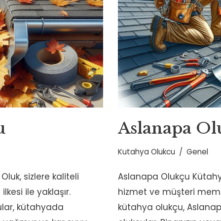
u
Aslanapa Ol
Kutahya Olukcu
Genel
k, sizlere kaliteli
Aslanapa Olukçu Kütahya 
kesi ile yaklaşır.
hizmet ve müşteri memnun
lar, kütahyada
kütahya olukçu, Aslanap