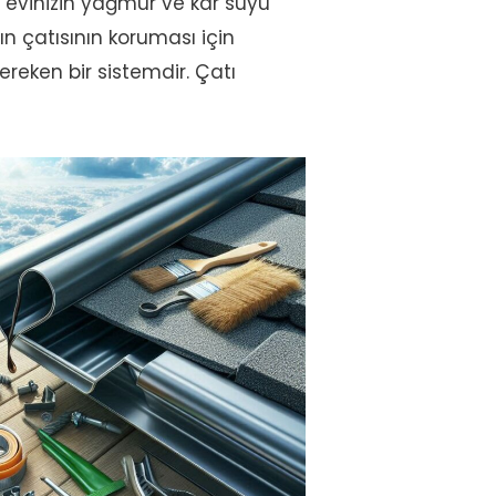
a evinizin yağmur ve kar suyu
ın çatısının koruması için
eken bir sistemdir. Çatı