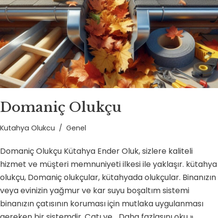
Domaniç Olukçu
Kutahya Olukcu
Genel
Domaniç Olukçu Kütahya Ender Oluk, sizlere kaliteli
hizmet ve müşteri memnuniyeti ilkesi ile yaklaşır. kütahya
olukçu, Domaniç olukçular, kütahyada olukçular. Binanızın
veya evinizin yağmur ve kar suyu boşaltım sistemi
binanızın çatısının koruması için mutlaka uygulanması
gereken bir sistemdir. Çatı ve…
Daha fazlasını oku »