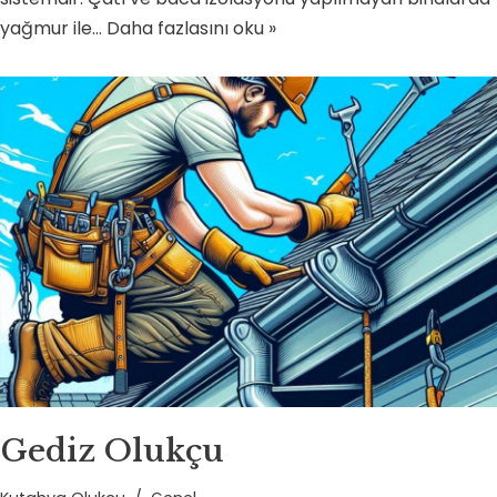
yağmur ile…
Daha fazlasını oku »
Gediz Olukçu