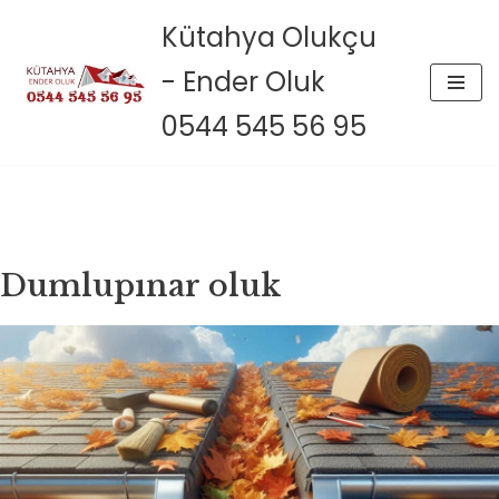
Kütahya Olukçu
İçeriğe
- Ender Oluk
geç
0544 545 56 95
Dumlupınar oluk