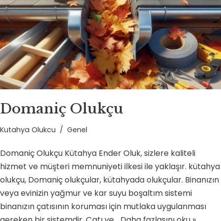
Domaniç Olukçu
Kutahya Olukcu
Genel
Domaniç Olukçu Kütahya Ender Oluk, sizlere kaliteli
hizmet ve müşteri memnuniyeti ilkesi ile yaklaşır. kütahya
olukçu, Domaniç olukçular, kütahyada olukçular. Binanızın
veya evinizin yağmur ve kar suyu boşaltım sistemi
binanızın çatısının koruması için mutlaka uygulanması
gereken bir sistemdir. Çatı ve…
Daha fazlasını oku »