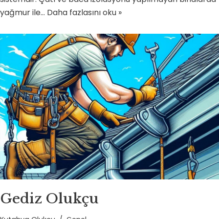
yağmur ile…
Daha fazlasını oku »
Gediz Olukçu