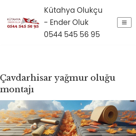
Kütahya Olukçu
İçeriğe
- Ender Oluk
geç
0544 545 56 95
Çavdarhisar yağmur oluğu
montajı